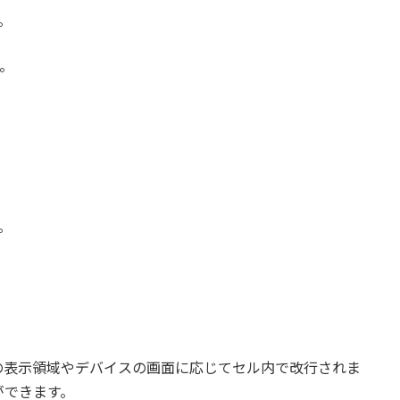
。
す。
。
。
の表示領域やデバイスの画面に応じてセル内で改行されま
ができます。