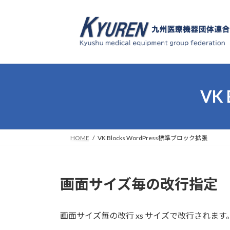
コ
ナ
ン
ビ
テ
ゲ
ン
ー
ツ
シ
へ
ョ
ス
ン
VK
キ
に
ッ
移
プ
動
HOME
VK Blocks WordPress標準ブロック拡張
画面サイズ毎の改行指定
画面サイズ毎の改行
xs サイズで改行されます