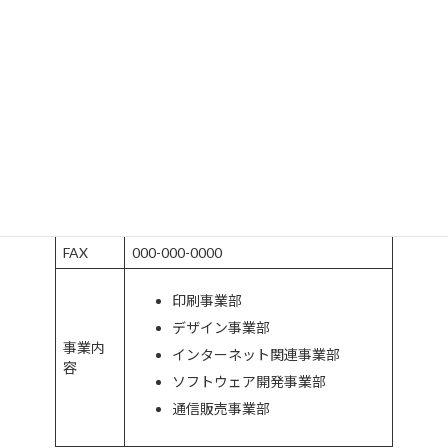
英文社
Sample Co. Ltd.
名
代表取
山田次郎
締役
従業員
100名
数
愛知県名古屋市中村区名駅X-XX-X サ
所在地
ンプルビル
TEL
000-000-0000
FAX
000-000-0000
印刷事業部
デザイン事業部
事業内
インターネット関連事業部
容
ソフトウェア開発事業部
通信販売事業部